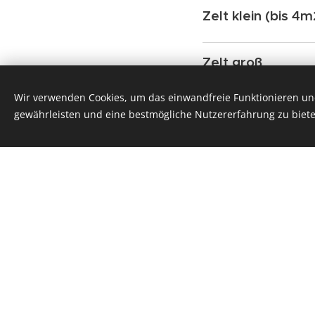
Zelt klein (bis 4m
Zelt groß
Wir verwenden Cookies, um das einwandfreie Funktionieren und
Strom
gewährleisten und eine bestmögliche Nutzererfahrung zu biete
keine Haftung bei S
Elektro
KFZ laden v
Nächtigungs- un
Tagesbesucher