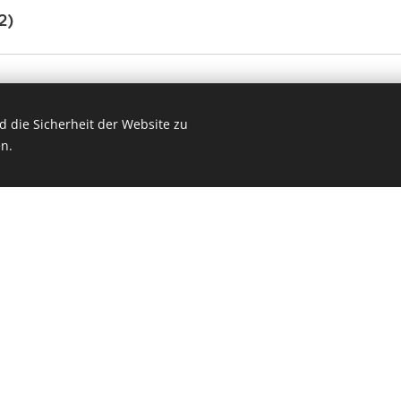
2)
 die Sicherheit der Website zu
n.
tromausfall!
erboten. Bei Missachtung werden 50 € verrechnet.
d Kurabgabe Erwachsene